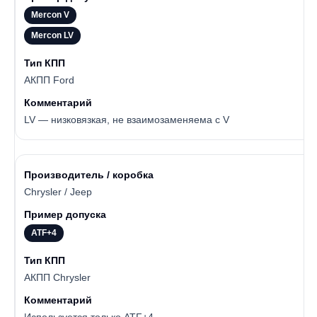
Mercon V
Mercon LV
АКПП Ford
LV — низковязкая, не взаимозаменяема с V
Chrysler / Jeep
ATF+4
АКПП Chrysler