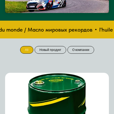
du monde / Масло мировых рекордов
l'huile 
All
Новый продукт
О компании