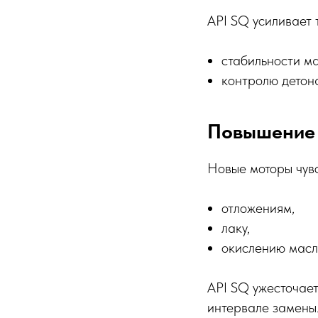
API SQ усиливает 
стабильности ма
контролю детон
Повышение 
Новые моторы чувс
отложениям,
лаку,
окислению масл
API SQ ужесточае
интервале замены