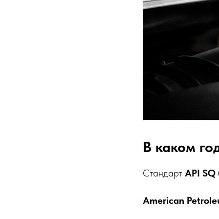
В каком го
Стандарт
API SQ
American Petrole