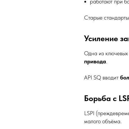
работают при бо
Старые стандарт
Усиление з
Одна из ключевых
привода
.
API SQ вводит
бол
Борьба с LS
LSPI (преждеврем
малого объёма.