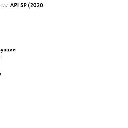
осле
API SP (2020
рукции
:
х