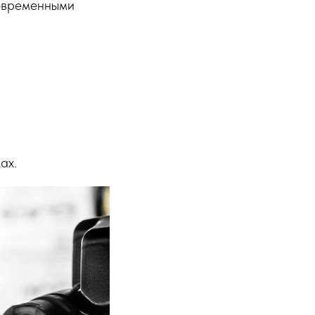
современными
ах.