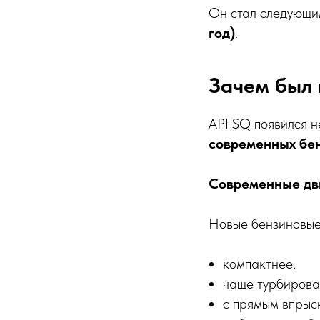
Он стал следующи
год)
.
Зачем был 
API SQ появился н
современных бен
Современные дви
Новые бензиновые
компактнее,
чаще турбирова
с прямым впрыс