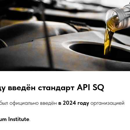
ду введён стандарт API SQ
был официально введён
в 2024 году
организацией
um Institute
.