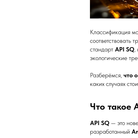
Классификация мот
соответствовать т
стандарт
API SQ
,
экологические тре
Разберёмся,
что 
каких случаях сто
Что такое 
API SQ
— это нове
разработанный
Am