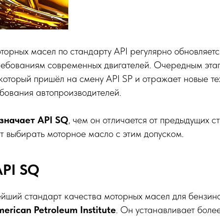
орных масел по стандарту API регулярно обновляетс
ребованиям современных двигателей. Очередным эта
 который пришёл на смену API SP и отражает новые т
бования автопроизводителей.
означает API SQ
, чем он отличается от предыдущих с
ит выбирать моторное масло с этим допуском.
API SQ
йший стандарт качества моторных масел для бензино
erican Petroleum Institute
. Он устанавливает боле