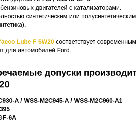
бензиновых двигателей с катализаторами.
лностью синтетическим или полусинтетическим
нтетика).
Yacco Lube F 5W20
соответствует современным
т для автомобилей Ford.
речаемые допуски производи
20
930-A / WSS-M2C945-A / WSS-M2C960-A1
6395
 GF-6A