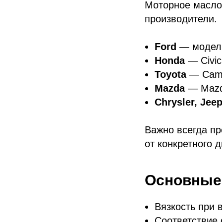
Моторное масло
производители.
Ford
— модели 
Honda
— Civic
Toyota
— Camry
Mazda
— Mazd
Chrysler, Jee
Важно всегда пр
от конкретного д
Основные 
Вязкость при 
Соответствие