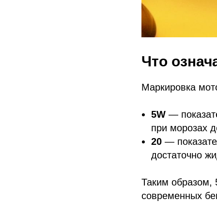
Что означ
Маркировка мото
5W
— показате
при морозах д
20
— показател
достаточно жи
Таким образом,
современных бен