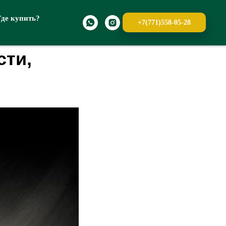
Где купить?
+7(771)558-05-28
сти,