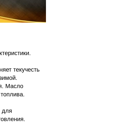
ктеристики.
няет текучесть
зимой.
я. Масло
 топлива.
 для
товления.