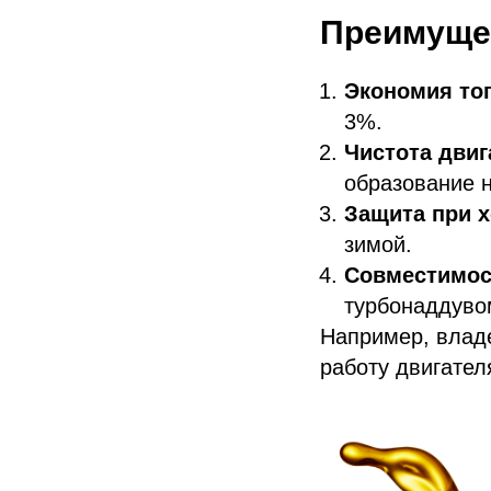
Преимущес
Экономия то
3%.
Чистота двиг
образование н
Защита при 
зимой.
Совместимос
турбонаддувом
Например, влад
работу двигател