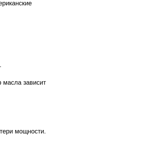
ериканские
.
р масла зависит
отери мощности.