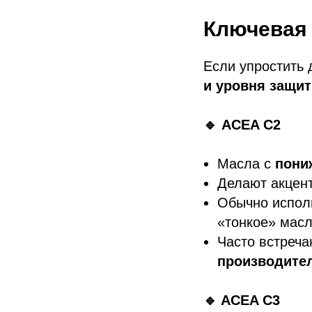
Ключевая 
Если упростить 
и уровня защи
🔹 ACEA C2
Масла с
пони
Делают акцен
Обычно исполь
«тонкое» масл
Часто встреч
производите
🔹 ACEA C3