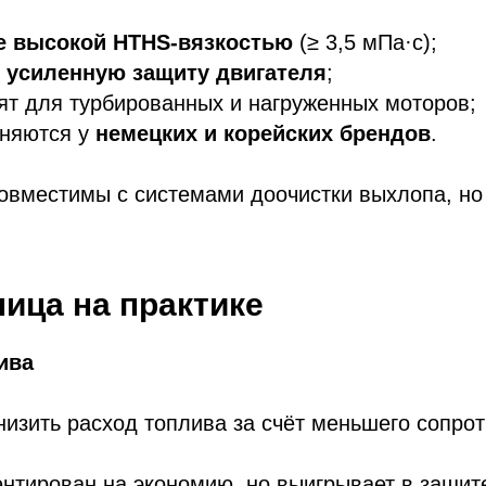
е высокой HTHS-вязкостью
(≥ 3,5 мПа·с);
т
усиленную защиту двигателя
;
т для турбированных и нагруженных моторов;
няются у
немецких и корейских брендов
.
овместимы с системами доочистки выхлопа, но
ница на практике
ива
низить расход топлива за счёт меньшего сопро
нтирован на экономию, но выигрывает в защит