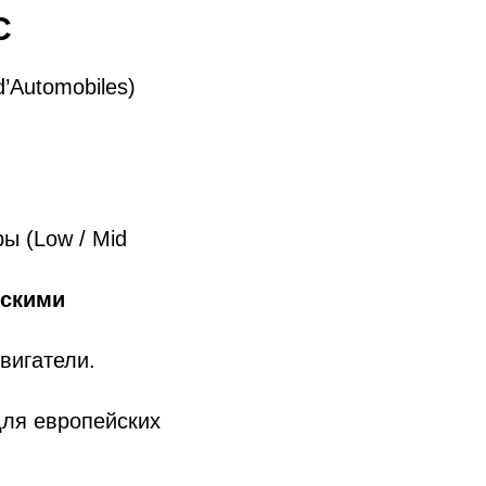
C
d’Automobiles)
ы (Low / Mid
ескими
вигатели.
ля европейских