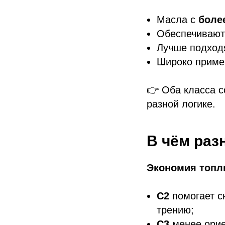
Масла с
боле
Обеспечиваю
Лучше подходя
Широко приме
👉 Оба класса с
разной логике.
В чём раз
Экономия топл
C2
помогает с
трению;
C3
менее орие