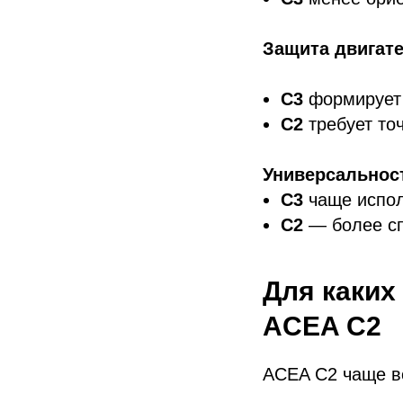
Защита двигат
C3
формирует 
C2
требует то
Универсальнос
C3
чаще испол
C2
— более сп
Для каких
ACEA C2
ACEA C2 чаще вс