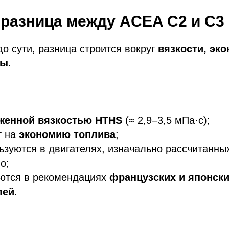
разница между ACEA C2 и C3
до сути, разница строится вокруг
вязкости, эк
ты
.
женной вязкостью HTHS
(≈ 2,9–3,5 мПа·с);
т на
экономию топлива
;
зуются в двигателях, изначально рассчитанны
о;
аются в рекомендациях
французских и японск
лей
.