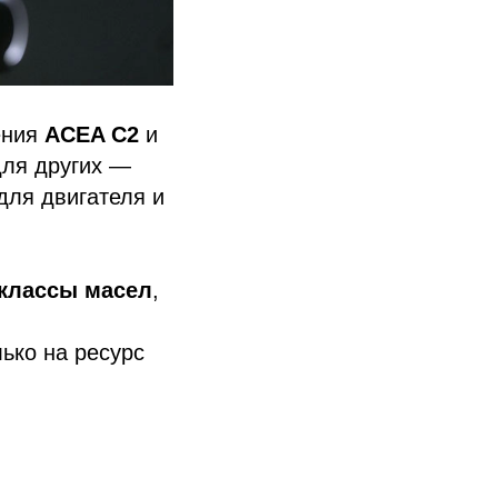
ения
ACEA C2
и
для других —
для двигателя и
 классы масел
,
ько на ресурс