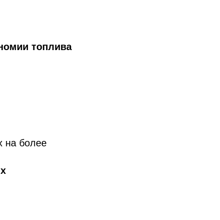
ономии топлива
х на более
их