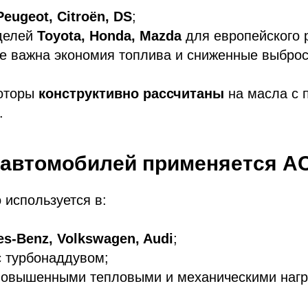
Peugeot, Citroën, DS
;
делей
Toyota, Honda, Mazda
для европейского 
де важна экономия топлива и сниженные выбро
моторы
конструктивно рассчитаны
на масла с 
.
 автомобилей применяется A
используется в:
s-Benz, Volkswagen, Audi
;
с турбонаддувом;
 повышенными тепловыми и механическими нагр