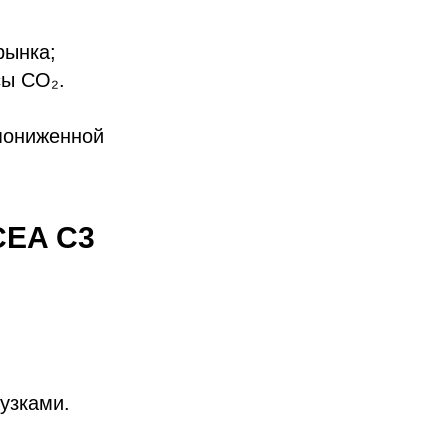
рынка;
сы CO₂.
пониженной
CEA C3
узками.