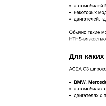
автомобилей
некоторых мо
двигателей, г
Обычно такие 
HTHS-вязкостью
Для каких
ACEA C3 широко 
BMW, Mercede
автомобилях 
двигателях с