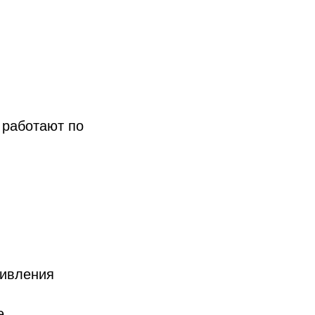
 работают по
тивления
е.