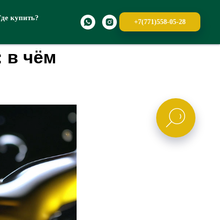
Где купить?
+7(771)558-05-28
 в чём