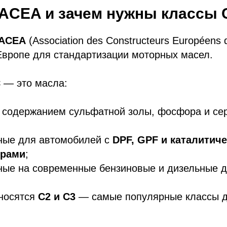
 ACEA и зачем нужны классы 
ACEA
(Association des Constructeurs Européens 
Европе для стандартизации моторных масел.
C
— это масла:
 содержанием сульфатной золы, фосфора и сер
ные для автомобилей с
DPF, GPF и каталитич
орами
;
ные на современные бензиновые и дизельные д
носятся
C2 и C3
— самые популярные классы д