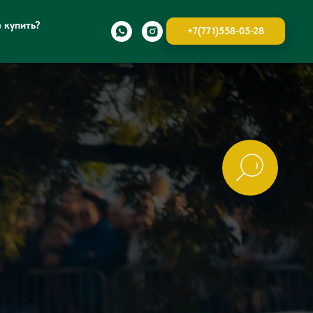
е купить?
+7(771)558-05-28