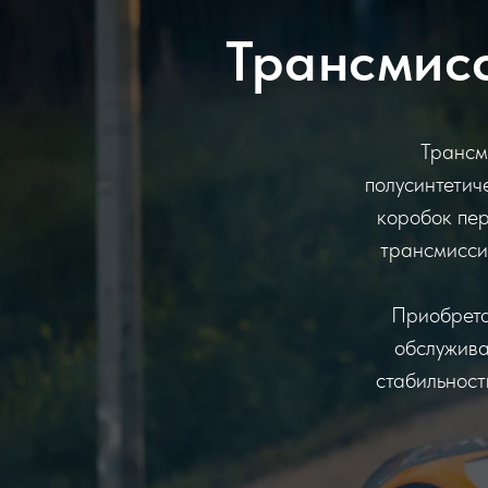
Трансмис
Трансм
полусинтетич
коробок пер
трансмисси
Приобрет
обслужива
стабильност