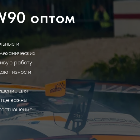
W90 оптом
льные и
 механических
чивую работу
ают износ и
ешение для
 где важны
 соотношение