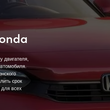
Honda
 двигателя,
автомобиля.
онского
лить срок
 для всех