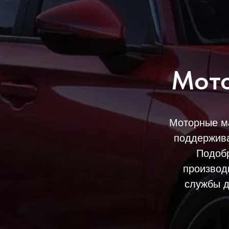
Мото
Моторные м
поддержива
Подобр
производ
службы д