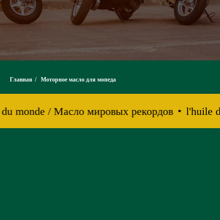
Главная
/
Моторное масло для мопеда
ds du monde / Масло мировых рекордов
l'huile 