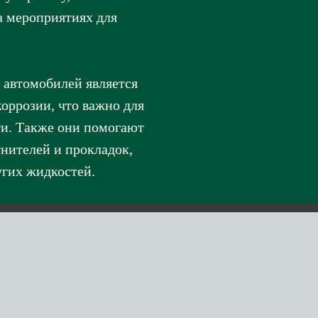
а мероприятиях для
 автомобилей является
коррозии, что важно для
ти. Также они помогают
нителей и прокладок,
угих жидкостей.
орные масла
Масло для МКПП
нсмиссионные масла
Масло для АКПП
мозные жидкости
Жидкость для CVT
зки
Жидкость для DCT и DSG
Масло для редуктора и
ифризы