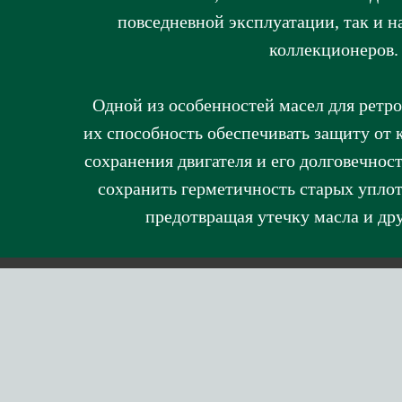
повседневной эксплуатации, так и н
коллекционеров.
Одной из особенностей масел для ретро
их способность обеспечивать защиту от 
сохранения двигателя и его долговечнос
сохранить герметичность старых уплот
предотвращая утечку масла и др
О компании
Мот
Сотрудничество
Тра
Где купить?
Тор
История Yacco
Сма
Политика конфиденциальности
Карта сайта
Ант