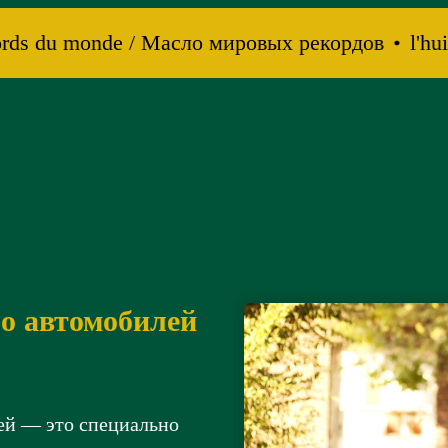
ords du monde / Масло мировых рекордов
l'huil
о автомобилей
ей — это специально