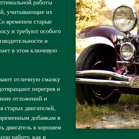
оптимальной работы
ей, учитывающие их
Со временем старые
осу и требуют особого
изводительности и
рает в этом ключевую
ивают отличную смазку
дотвращают перегрев и
ание отложений и
я старых двигателей,
овременным добавкам в
ь двигатель в хорошем
ную работу, как в