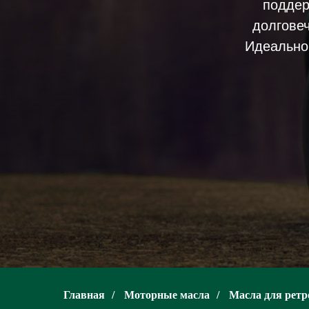
поддер
долговеч
Идеально
Главная
/
Моторные масла
/
Масла для ретр