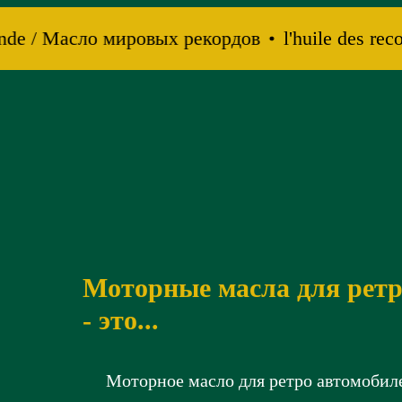
nde / Масло мировых рекордов
l'huile des rec
Моторные масла для ретр
-
это...
Моторное масло для ретро автомобил