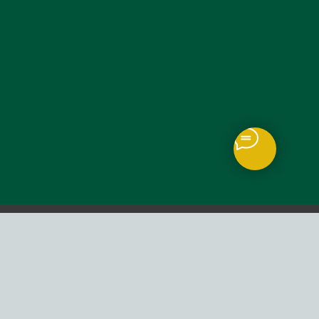
+7(771)558-05-28
info@lans-auto.kz
г. Алматы, ул. Рыскулова 61
Понедельник-суббота, 8:30-
17:30