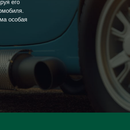
руя его
томобиля.
ма особая