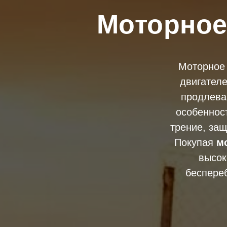
Моторное
Моторное
двигател
продлева
особеннос
трение, за
Покупая
м
высок
беспере