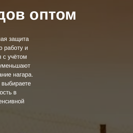
дов оптом
ая защита
 работу и
 с учётом
 уменьшают
ние нагара.
ы выбираете
ость в
енсивной