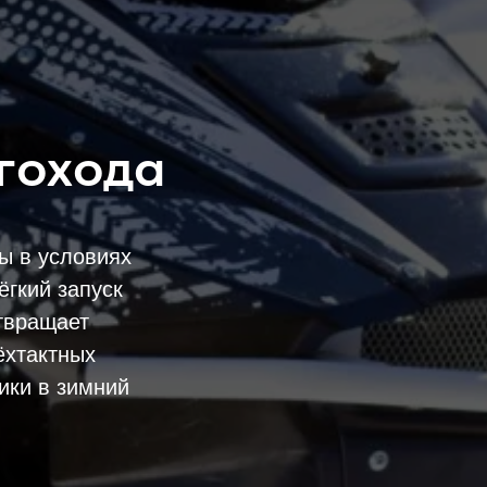
гохода
ы в условиях
ёгкий запуск
отвращает
ёхтактных
ики в зимний