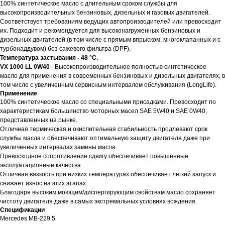
100% синтетическое масло с длительным сроком службы для
высокопроизводительных бензиновых, дизельных и газовых двигателей.
Соответствует требованиям ведущих автопроизводителей или превосходит
их. Подходит и рекомендуется для высоконагруженных бензиновых и
дизельных двигателей (в том числе с прямым впрыском, многоклапанных и с
турбонаддувом) без сажевого фильтра (DPF).
Температура застывания - 48 °C.
VX 1000 LL 0W40
- Высокопроизводительное полностью синтетическое
масло для применения в современных бензиновых и дизельных двигателях, в
том числе с увеличенным сервисным интервалом обслуживания (LongLife).
Применение
100% синтетическое масло со специальными присадками. Превосходит по
характеристикам большинство моторных масел SAE 5W40 и SAE 0W40,
представленных на рынке.
Отличная термическая и окислительная стабильность продлевают срок
службы масла и обеспечивают оптимальную защиту двигателя даже при
увеличенных интервалах замены масла.
Превосходное сопротивление сдвигу обеспечивает повышенные
эксплуатационные качества.
Отличная вязкость при низких температурах обеспечивает лёгкий запуск и
снижает износ на этих этапах.
Благодаря высоким моющим/диспергирующим свойствам масло сохраняет
чистоту двигателя даже в самых экстремальных условиях вождения.
Спецификации
Mercedes MB-229.5