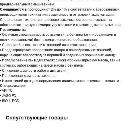
предварительным смешиванием.
Смешивается
в пропорции
от 2% до 4% в соответствии с требованиями
производителей техники или в зависимости от условий эксплуатации.
Специальная технология на основе высококачественного сольвента
обеспечивает низкую температуру вспышки и снижает дымность выхлопа.
Преимущества
• Отличная смешиваемость со всеми типа бензина (этилированными и
неэтилированными) без нежелательного гелеобразования;
• Сгорание без остатков и отложений на свечах зажигания;
• Предотвращение образование нагара и лакообразных отложений,
нарушающих теплоотвод от поршней и подвижных поршневых колец;
• Использование как в двигателях с инжекторным впрыском масла, так и в
системах, работающих на смеси масла с бензином;
• Снижение шумности работы двигателя;
• Пониженная дымность выхлопа;
• Имеет синий цвет для определения наличия масла в смеси с топливом.
Спецификации
• API TC;
• JASO FD;
• ISO-L-EGD.
Сопутствующие товары