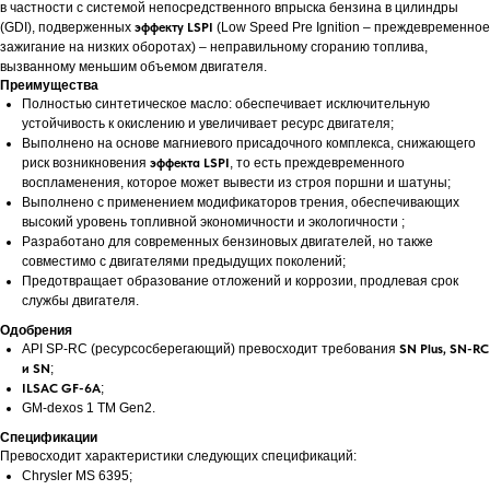
в частности с системой непосредственного впрыска бензина в цилиндры
(GDI), подверженных
эффекту LSPI
(Low Speed Pre Ignition – преждевременное
зажигание на низких оборотах) – неправильному сгоранию топлива,
вызванному меньшим объемом двигателя.
Преимущества
Полностью синтетическое масло: обеспечивает исключительную
устойчивость к окислению и увеличивает ресурс двигателя;
Выполнено на основе магниевого присадочного комплекса, снижающего
риск возникновения
эффекта LSPI
, то есть преждевременного
воспламенения, которое может вывести из строя поршни и шатуны;
Выполнено с применением модификаторов трения, обеспечивающих
высокий уровень топливной экономичности и экологичности ;
Разработано для современных бензиновых двигателей, но также
совместимо с двигателями предыдущих поколений;
Предотвращает образование отложений и коррозии, продлевая срок
службы двигателя.
Одобрения
API SP-RC (ресурсосберегающий) превосходит требования
SN Plus, SN-RC
и SN
;
ILSAC GF-6A
;
GM-dexos 1 TM Gen2.
Спецификации
Превосходит характеристики следующих спецификаций:
Chrysler MS 6395;