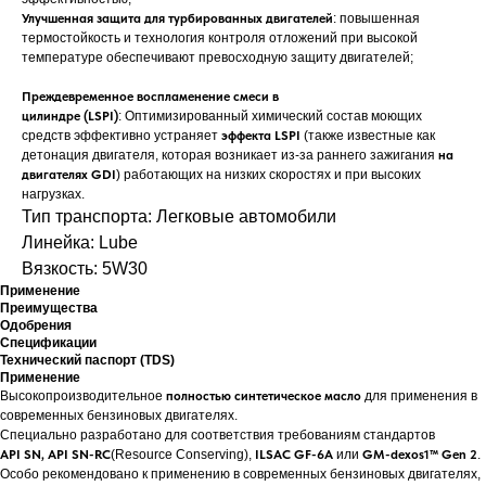
Улучшенная защита для турбированных двигателей
: повышенная
термостойкость и технология контроля отложений при высокой
температуре обеспечивают превосходную защиту двигателей;
Преждевременное воспламенение смеси в
цилиндре (LSPI)
: Оптимизированный химический состав моющих
средств эффективно устраняет
эффекта LSPI
(также известные как
детонация двигателя, которая возникает из-за раннего зажигания
на
двигателях GDI
) работающих на низких скоростях и при высоких
нагрузках.
Тип транспорта: Легковые автомобили
Линейка: Lube
Вязкость: 5W30
Применение
Преимущества
Одобрения
Спецификации
Технический паспорт (TDS)
Применение
Высокопроизводительное
полностью синтетическое масло
для применения в
современных бензиновых двигателях.
Специально разработано для соответствия требованиям стандартов
API SN, API SN-RC
(Resource Conserving),
ILSAC GF-6A
или
GM-dexos1™ Gen 2
.
Особо рекомендовано к применению в современных бензиновых двигателях,