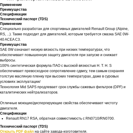
Применение
Преимущества
Спецификации
Технический паспорт (TDS)
Применение
Специально разработан для спортивных двигателей Renault Group (Alpine,
RS, ...). Также подходит для двигателей, которым требуется смазка SAE 0W-
40 ACEA C3.
Преимущества
SAE 0W означает низкую вязкость при низких температурах, что
обеспечивает повышенную защиту двигателя при запуске и снижает
выбросы.
100% синтетическая формула ПАО с высокой вязкостью H. T. H. S
обеспечивает превосходное сопротивление сдвигу, тем самым сохраняя
толстую масляную пленку при высоких температурах, даже в суровых
условиях эксплуатации/
Технология Mid SAPS продлевает срок службы сажевых фильтров (DPF) и
каталитических нейтрализаторов.
Отличные моющие/диспергирующие свойства обеспечивают чистоту
двигателя.
Спецификации
Renault RN17 RSA, обратная совместимость с RN0710/RN0700.
Технический паспорт (TDS)
Открыть PDF файл
на сайте завода-изготовителя.