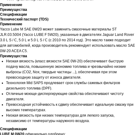
Применение
Преимущества
Спецификации
Технический паспорт (TDS)
Применение
Yacco Lube M SAE 0W20 может заменить смазочные материалы ST
JLR.03.5004 (Yacco LUBE F 5W20), указанные в двигателях Jaguar Land Rover
3.0 L S / C, 5.0 L и 5.0 L S / C (с 2010 по 2014 год). Это масло также подходит
для автомобилей, когда производитель рекомендует использовать масло SAE
0W-20 ACEA C5.
Преимущества
Низкая вязкость (класс вязкости SAE 0W-20) обеспечивает быструю
подачу масла, повышенную экономию топлива и чрезвычайно низкие
выбросы (CO2, Nox, твердые частицы ...), обеспечивая при этом
превосходную защиту от износа двигателя.
Технология Mid SAPS продлевает срок службы сажевых фильтров
дизельного топлива (DPF).
Отличные моюще-диспергирующие свойства обеспечивают чистоту
двигателя.
Превосходная устойчивость к сдвигу обеспечивает идеальную смазку при
высоких температурах.
Низкая вязкость при низких температурах для легкого запуска,
независимо от температуры наружного воздуха.
Спецификации
LUBE M 0W20
официально одобрено: