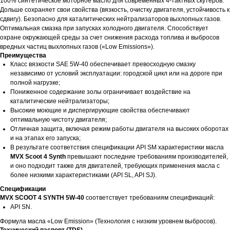
100% синтетическое моторное масло для современных 4-тактных скутеров.
Дольше сохраняет свои свойства (вязкость, очистку двигателя, устойчивость к
сдвигу). Безопасно для каталитических нейтрализаторов выхлопных газов.
Оптимальная смазка при запусках холодного двигателя. Способствует
охране окружающей среды за счет снижения расхода топлива и выбросов
вредных частиц выхлопных газов («Low Emissions»).
Преимущества
Класс вязкости SAE 5W-40 обеспечивает превосходную смазку
независимо от условий эксплуатации: городской цикл или на дороге при
полной нагрузке;
Пониженное содержание золы ограничивает воздействие на
каталитические нейтрализаторы;
Высокие моющие и диспергирующие свойства обеспечивают
оптимальную чистоту двигателя;
Отличная защита, включая режим работы двигателя на высоких оборотах
и на этапах его запуска;
В результате соответствия спецификации API SM характеристики масла
MVX Scoot 4 Synth
превышают последние требованиям производителей,
и оно подходит также для двигателей, требующих применения масла с
более низкими характеристиками (API SL, API SJ).
Спецификации
MVX SCOOT 4 SYNTH 5W-40
соответствует требованиям спецификаций:
API SN.
Формула масла «Low Emission» (Технология с низким уровнем выбросов).