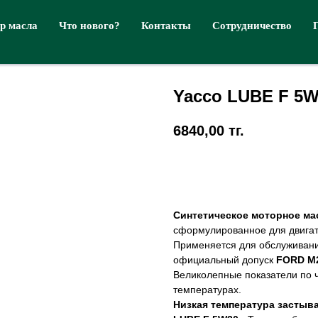
р масла
Что нового?
Контакты
Сотрудничество
Yacco LUBE F 5
6840,00
тг.
Купить
Синтетическое моторное ма
сформулированное для двига
Применяется для обслуживан
официальный допуск
FORD M2
Великолепные показатели по ч
температурах.
Низкая температура застыван