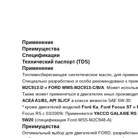
Применение
Преимущества
Спецификации
Технический паспорт (TDS)
Применение
Топливосберегающее синтетическое масло, для примене
Специально разработано и особо рекомендовано к при
M2C913-D
и
FORD WWS-M2C913-C/B/A
. Может использ
Также может применяться в двигателях иных производит
ACEA A1/B1, API SL/CF
в классе вязкости SAE 5W-30.
* кроме двигателей моделей
Ford Ka
,
Ford Focus ST
и
Focus RS с 03/2009г. Применяется
YACCO GALAXIE RS 
5W20
(спецификация Ford WSS-M2C948-A).
Преимущества
Оптимальный выбор для двигателей FORD, разработанн