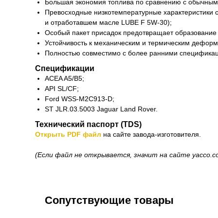
Большая экономия топлива по сравнению с обычными
Превосходные низкотемпературные характеристики с 
и отработавшем масле LUBE F 5W-30);
Особый пакет присадок предотвращает образование
Устойчивость к механическим и термическим дефор
Полностью совместимо с более ранними специфик
Спецификации
ACEA A5/B5;
API SL/CF;
Ford WSS-M2C913-D;
ST JLR.03.5003 Jaguar Land Rover.
Технический паспорт (TDS)
Открыть PDF файл
на сайте завода-изготовителя.
(Если файл не открывается, значит на сайте yacco.c
Сопутствующие товары