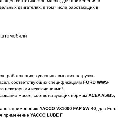
ающее синтетическое масло, для применения в
зельных двигателях, в том числе работающих в
 автомобили
ле работающих в условиях высоких нагрузок.
масел, соответствующих спецификациям
FORD WWS-
 за некоторыми исключениями*.
ользование масел, соответствующих нормам
ACEA A5/B5,
вано к применению
YACCO VX1000 FAP 5W-40
, для Ford
ся применение
YACCO LUBE F