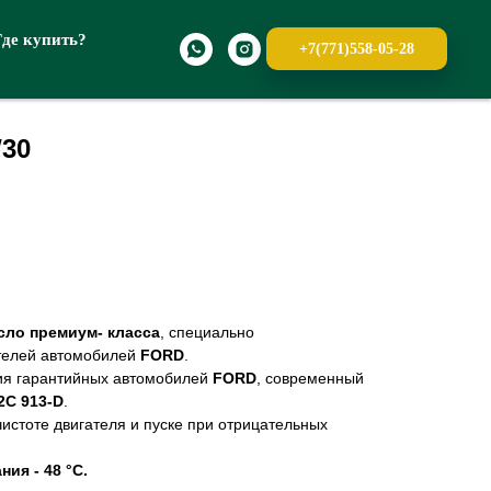
Где купить?
+7(771)558-05-28
W30
сло премиум- класса
, специально
телей автомобилей
FORD
.
ия гарантийных автомобилей
FORD
, современный
C 913-D
.
истоте двигателя и пуске при отрицательных
ия - 48 °C.