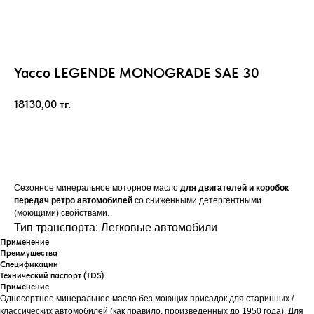
Yacco LEGENDE MONOGRADE SAE 30
18130,00
тг.
Купить
Сезонное минеральное моторное масло
для двигателей и коробок
передач ретро автомобилей
со сниженными детергентными
(моющими) свойствами.
Тип транспорта: Легковые автомобили
Применение
Преимущества
Спецификации
Технический паспорт (TDS)
Применение
Односортное минеральное масло без моющих присадок для старинных /
классических автомобилей (как правило, произведенных до 1950 года). Для