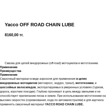
Yacco OFF ROAD CHAIN LUBE
8160,00
тг.
Купить
Смазка для цепей внедорожных (off-road) мотоциклов и мототехники.
Применение
Преимущества
Применение
Смазочный материал в виде аэрозоля для применения
в цепях
внедорожных мотоциклов
(мотокросс, эндуро, триал),
мототехники
, и
шоссейных велосипедов
, эксплуатируемых в умеренных условиях (туризм,
дорога, короткие поездки). Глубоко проникает в цепь между звеньями и не
способствует прилипанию песка и земли. При использовании мототехники на
высоких скоростях (соревнования, езда по автомагистралям) и для картинга
применять смазочный материал
YACCO ROAD CHAIN LUBE.