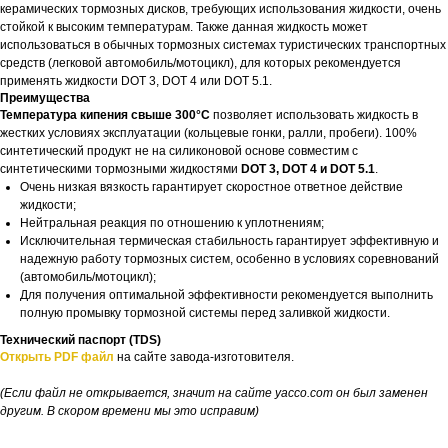
керамических тормозных дисков, требующих использования жидкости, очень
стойкой к высоким температурам. Также данная жидкость может
использоваться в обычных тормозных системах туристических транспортных
средств (легковой автомобиль/мотоцикл), для которых рекомендуется
применять жидкости DOT 3, DOT 4 или DOT 5.1.
Преимущества
Температура кипения свыше 300°C
позволяет использовать жидкость в
жестких условиях эксплуатации (кольцевые гонки, ралли, пробеги). 100%
синтетический продукт не на силиконовой основе совместим с
синтетическими тормозными жидкостями
DOT 3, DOT 4 и DOT 5.1
.
Очень низкая вязкость гарантирует скоростное ответное действие
жидкости;
Нейтральная реакция по отношению к уплотнениям;
Исключительная термическая стабильность гарантирует эффективную и
надежную работу тормозных систем, особенно в условиях соревнований
(автомобиль/мотоцикл);
Для получения оптимальной эффективности рекомендуется выполнить
полную промывку тормозной системы перед заливкой жидкости.
Технический паспорт (TDS)
Открыть PDF файл
на сайте завода-изготовителя.
(Если файл не открывается, значит на сайте yacco.com он был заменен
другим. В скором времени мы это исправим)