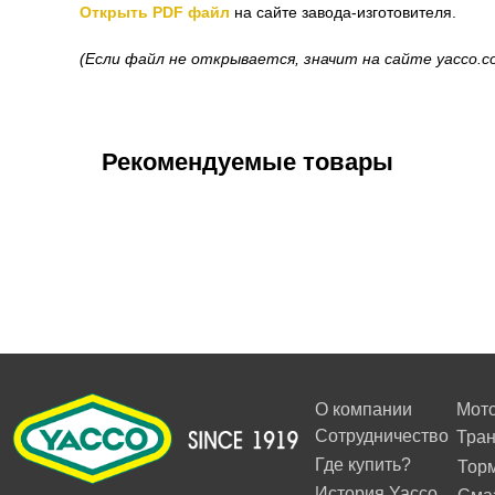
Открыть PDF файл
на сайте завода-изготовителя.
(Если файл не открывается, значит на сайте yacco.c
Рекомендуемые товары
О компании
Мот
Сотрудничество
Тра
Где купить?
Тор
История Yacco