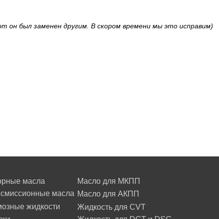
om он был заменен другим. В скором времени мы это исправим)
орные масла
Масло для МКПП
нсмиссионные масла
Масло для АКПП
мозные жидкости
Жидкость для CVT