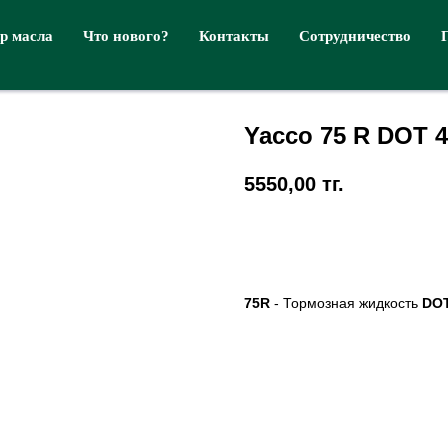
р масла
Что нового?
Контакты
Сотрудничество
Yacco 75 R DOT 
5550,00
тг.
Купить
75R
- Тормозная жидкость
DO