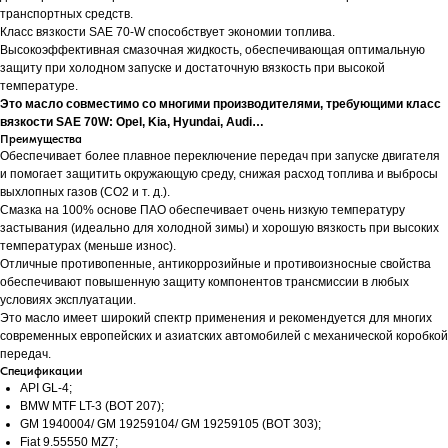
транспортных средств.
Класс вязкости SAE 70-W способствует экономии топлива.
Высокоэффективная смазочная жидкость, обеспечивающая оптимальную
защиту при холодном запуске и достаточную вязкость при высокой
температуре.
Это масло совместимо со многими производителями, требующими класс
вязкости SAE 70W: Opel, Kia, Hyundai, Audi…
Преимущества
Обеспечивает более плавное переключение передач при запуске двигателя
и помогает защитить окружающую среду, снижая расход топлива и выбросы
выхлопных газов (CO2 и т. д.).
Смазка на 100% основе ПАО обеспечивает очень низкую температуру
застывания (идеально для холодной зимы) и хорошую вязкость при высоких
температурах (меньше износ).
Отличные противопенные, антикоррозийные и противоизносные свойства
обеспечивают повышенную защиту компонентов трансмиссии в любых
условиях эксплуатации.
Это масло имеет широкий спектр применения и рекомендуется для многих
современных европейских и азиатских автомобилей с механической коробкой
передач.
Спецификации
API GL-4;
BMW MTF LT-3 (BOT 207);
GM 1940004/ GM 19259104/ GM 19259105 (BOT 303);
Fiat 9.55550 MZ7;