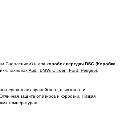
ым Сцеплением) и для
коробок передач DSG (Коробка
ки, таких как
Audi, BMW, Citroën, Ford, Peugeot,
х средствах европейского, азиатского и
Отличная защита от износа и коррозии. Низкая
зких температурах.