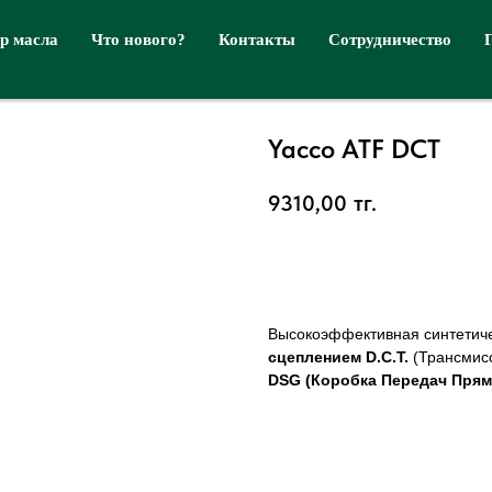
р масла
Что нового?
Контакты
Сотрудничество
Yacco ATF DCT
9310,00
тг.
Купить
Высокоэффективная синтетиче
сцеплением D.C.T.
(Трансмис
DSG (Коробка Передач Прям